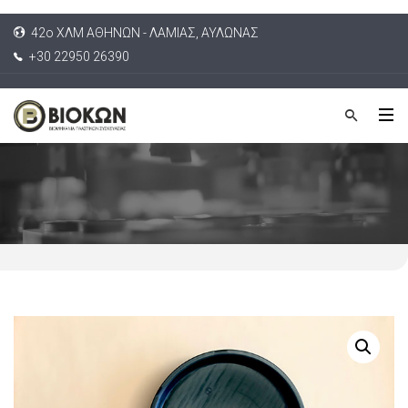
42ο ΧΛΜ ΑΘΗΝΩΝ - ΛΑΜΙΑΣ, ΑΥΛΩΝΑΣ
+30 22950 26390