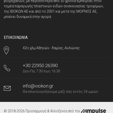
βιομηχανιών, με περισσότερα από 30 χρόνια εμπειρίας στον
τομέα παραγωγής πλαστικών ειδών συσκευασίας τροφίμων,
της ΒΙΟΚΩΝ ΑΕ και από το 2001 και μετά της ΜΟΡΝΟΣ ΑΕ,
μπαίνει δυναμικά στην αγορά.
ΕΠΙΚΟΙΝΩΝΙΑ
42ο χλμ Αθηνών - Λαμίας, Αυλώνας.
+30 22950 26390
Δευ-Πα, 7:30 έως 16:30
info@viokon.gr
Θα επικοινωνήσουμε μαζί σας εντός 24 ωρών.
© 2018-2026 Προσαρμογή & Φιλοξενία από την