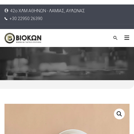
42ο ΧΛΜ ΑΘΗΝΩΝ - ΛΑΜΙΑΣ, ΑΥΛΩΝΑΣ
+30 22950 26390