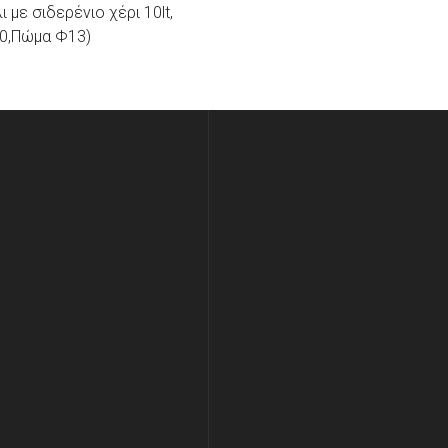
ι με σιδερένιο χέρι 10lt,
0,Πώμα Φ13)