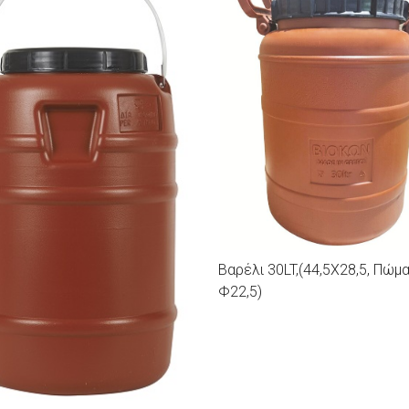
Βαρέλι 30LT,(44,5Χ28,5, Πώμ
Φ22,5)