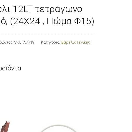
λι 12LT τετράγωνο
ό, (24Χ24 , Πώμα Φ15)
οϊόντος:
SKU: Λ7719
Κατηγορία:
Βαρέλια Γενικής
ροϊόντα