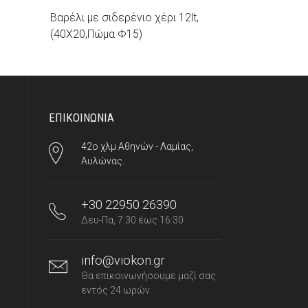
Βαρέλι με σιδερένιο χέρι 12lt,
(40Χ20,Πώμα Φ15)
ΕΠΙΚΟΙΝΩΝΙΑ
42ο χλμ Αθηνών - Λαμίας,
Αυλώνας.
+30 22950 26390
Δευ-Πα, 7:30 έως 16:30
info@viokon.gr
Θα επικοινωνήσουμε μαζί σας
εντός 24 ωρών.